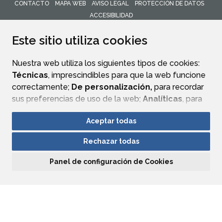
CONTACTO
MAPA WEB
AVISO LEGAL
PROTECCIÓN DE DATOS
ACCESIBILIDAD
ENLACE 
Este sitio utiliza cookies
Nuestra web utiliza los siguientes tipos de cookies:
Técnicas
, imprescindibles para que la web funcione
correctamente;
De personalización,
para recordar
sus preferencias de uso de la web;
Analíticas
, para
mejorar el funcionamiento de la web y sus servicios.
Aceptar todas
Si acepta pulsando el botón
“Aceptar todas”
Rechazar todas
consideramos que acepta su uso. Si pulsa el botón
“Rechazar todas”
o continúa navegando sin realizar
Panel de configuración de Cookies
ninguna acción, se guardarán las cookies técnicas
imprescindibles. Para personalizar sus preferencias
acceda al
“Panel de configuración de cookies”.
Puede consultar más información, cómo
configurarlas y posibles riesgos en nuestra
Política de