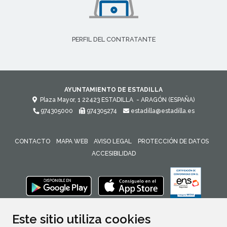
PERFIL DEL CONTRATANTE
AYUNTAMIENTO DE ESTADILLA
Plaza Mayor, 1
22423
ESTADILLA
- ARAGÓN
(ESPAÑA)
974305000
974305274
estadilla@estadilla.es
CONTACTO
MAPA WEB
AVISO LEGAL
PROTECCIÓN DE DATOS
ACCESIBILIDAD
ENLACE 
Este sitio utiliza cookies