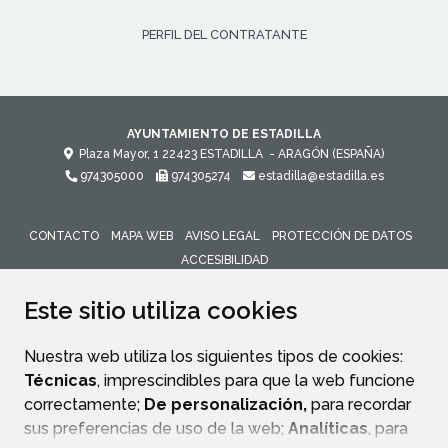
PERFIL DEL CONTRATANTE
AYUNTAMIENTO DE ESTADILLA
Plaza Mayor, 1
22423
ESTADILLA
- ARAGÓN
(ESPAÑA)
974305000
974305274
estadilla@estadilla.es
CONTACTO
MAPA WEB
AVISO LEGAL
PROTECCIÓN DE DATOS
ACCESIBILIDAD
ENLACE 
Este sitio utiliza cookies
Nuestra web utiliza los siguientes tipos de cookies:
Técnicas
, imprescindibles para que la web funcione
correctamente;
De personalización,
para recordar
sus preferencias de uso de la web;
Analíticas
, para