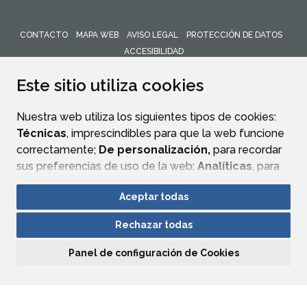
CONTACTO
MAPA WEB
AVISO LEGAL
PROTECCIÓN DE DATOS
ACCESIBILIDAD
ENLACE 
Este sitio utiliza cookies
Nuestra web utiliza los siguientes tipos de cookies:
Técnicas
, imprescindibles para que la web funcione
correctamente;
De personalización,
para recordar
sus preferencias de uso de la web;
Analíticas
, para
mejorar el funcionamiento de la web y sus servicios.
Aceptar todas
Si acepta pulsando el botón
“Aceptar todas”
Rechazar todas
consideramos que acepta su uso. Si pulsa el botón
“Rechazar todas”
o continúa navegando sin realizar
Panel de configuración de Cookies
ninguna acción, se guardarán las cookies técnicas
imprescindibles. Para personalizar sus preferencias
acceda al
“Panel de configuración de cookies”.