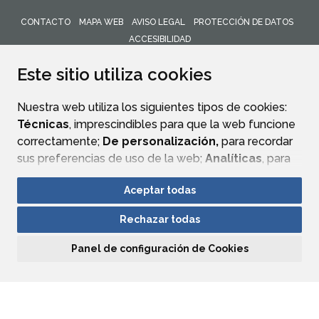
CONTACTO
MAPA WEB
AVISO LEGAL
PROTECCIÓN DE DATOS
ACCESIBILIDAD
ENLACE 
Este sitio utiliza cookies
Nuestra web utiliza los siguientes tipos de cookies:
Técnicas
, imprescindibles para que la web funcione
correctamente;
De personalización,
para recordar
sus preferencias de uso de la web;
Analíticas
, para
mejorar el funcionamiento de la web y sus servicios.
Aceptar todas
Si acepta pulsando el botón
“Aceptar todas”
Rechazar todas
consideramos que acepta su uso. Si pulsa el botón
“Rechazar todas”
o continúa navegando sin realizar
Panel de configuración de Cookies
ninguna acción, se guardarán las cookies técnicas
imprescindibles. Para personalizar sus preferencias
acceda al
“Panel de configuración de cookies”.
Puede consultar más información, cómo