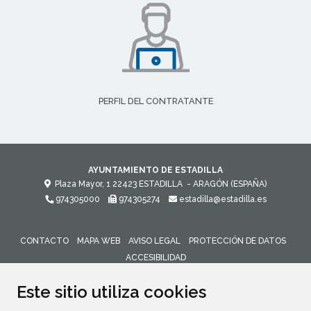
PERFIL DEL CONTRATANTE
AYUNTAMIENTO DE ESTADILLA
Plaza Mayor, 1
22423
ESTADILLA
- ARAGÓN
(ESPAÑA)
974305000
974305274
estadilla@estadilla.es
CONTACTO
MAPA WEB
AVISO LEGAL
PROTECCIÓN DE DATOS
ACCESIBILIDAD
ENLACE 
Este sitio utiliza cookies