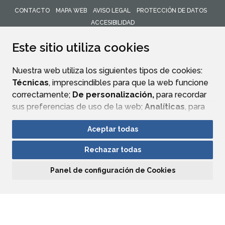
CONTACTO
MAPA WEB
AVISO LEGAL
PROTECCIÓN DE DATOS
ACCESIBILIDAD
ENLACE 
Este sitio utiliza cookies
Nuestra web utiliza los siguientes tipos de cookies:
Técnicas
, imprescindibles para que la web funcione
correctamente;
De personalización,
para recordar
sus preferencias de uso de la web;
Analíticas
, para
mejorar el funcionamiento de la web y sus servicios.
Aceptar todas
Si acepta pulsando el botón
“Aceptar todas”
Rechazar todas
consideramos que acepta su uso. Si pulsa el botón
“Rechazar todas”
o continúa navegando sin realizar
Panel de configuración de Cookies
ninguna acción, se guardarán las cookies técnicas
imprescindibles. Para personalizar sus preferencias
acceda al
“Panel de configuración de cookies”.
Puede consultar más información, cómo