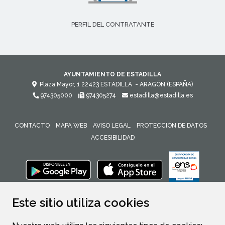
PERFIL DEL CONTRATANTE
AYUNTAMIENTO DE ESTADILLA
Plaza Mayor, 1
22423
ESTADILLA
- ARAGÓN
(ESPAÑA)
974305000
974305274
estadilla@estadilla.es
CONTACTO
MAPA WEB
AVISO LEGAL
PROTECCIÓN DE DATOS
ACCESIBILIDAD
ENLACE 
Este sitio utiliza cookies