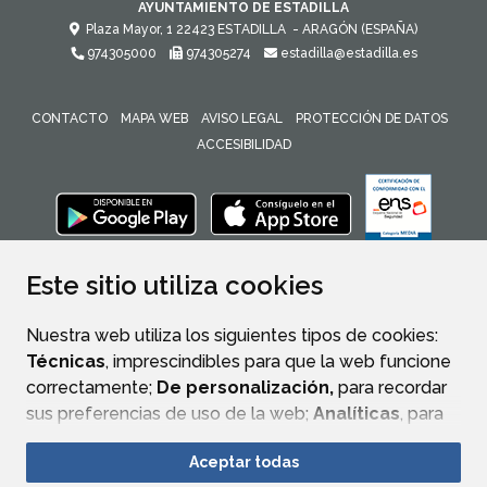
AYUNTAMIENTO DE ESTADILLA
Plaza Mayor, 1
22423
ESTADILLA
- ARAGÓN
(ESPAÑA)
974305000
974305274
estadilla@estadilla.es
CONTACTO
MAPA WEB
AVISO LEGAL
PROTECCIÓN DE DATOS
ACCESIBILIDAD
ENLACE 
Este sitio utiliza cookies
Nuestra web utiliza los siguientes tipos de cookies:
Técnicas
, imprescindibles para que la web funcione
correctamente;
De personalización,
para recordar
sus preferencias de uso de la web;
Analíticas
, para
mejorar el funcionamiento de la web y sus servicios.
Aceptar todas
Si acepta pulsando el botón
“Aceptar todas”