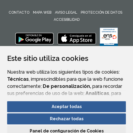
CONTACTO
MAPA WEB
AVISO LEGAL
PROTECCIÓN DE DATOS
ACCESIBILIDAD
ENLACE 
Este sitio utiliza cookies
Nuestra web utiliza los siguientes tipos de cookies:
Técnicas
, imprescindibles para que la web funcione
correctamente;
De personalización,
para recordar
sus preferencias de uso de la web;
Analíticas
, para
mejorar el funcionamiento de la web y sus servicios.
Aceptar todas
Si acepta pulsando el botón
“Aceptar todas”
Rechazar todas
consideramos que acepta su uso. Si pulsa el botón
“Rechazar todas”
o continúa navegando sin realizar
Panel de configuración de Cookies