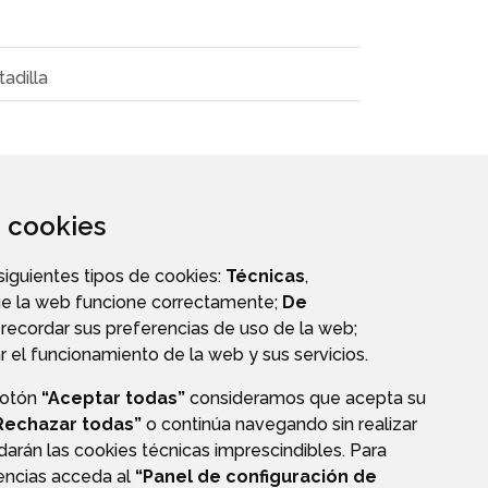
tadilla
za cookies
 siguientes tipos de cookies:
Técnicas
,
ue la web funcione correctamente;
De
recordar sus preferencias de uso de la web;
r el funcionamiento de la web y sus servicios.
botón
“Aceptar todas”
consideramos que acepta su
S
PERFIL DEL CONTRATANTE
Rechazar todas”
o continúa navegando sin realizar
darán las cookies técnicas imprescindibles. Para
rencias acceda al
“Panel de configuración de