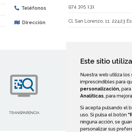
974 305 131
Teléfonos
Cl. San Lorenzo, 11. 22423 Es
Dirección
Este sitio utili
Nuestra web utiliza los
imprescindibles para q
personalización,
para 
Analíticas
, para mejora
Si acepta pulsando el 
TRANSPARENCIA
AYUDAS Y SUBVENCIONE
uso. Si pulsa el botón
“
ninguna acción, se guar
personalizar sus prefe