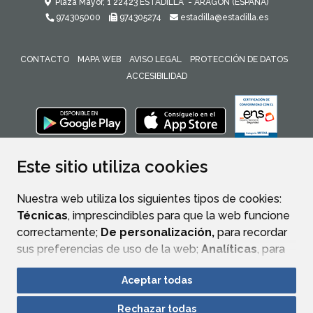
Plaza Mayor, 1
22423
ESTADILLA
- ARAGÓN
(ESPAÑA)
974305000
974305274
estadilla@estadilla.es
CONTACTO
MAPA WEB
AVISO LEGAL
PROTECCIÓN DE DATOS
ACCESIBILIDAD
ENLACE 
Este sitio utiliza cookies
Nuestra web utiliza los siguientes tipos de cookies:
Técnicas
, imprescindibles para que la web funcione
correctamente;
De personalización,
para recordar
sus preferencias de uso de la web;
Analíticas
, para
mejorar el funcionamiento de la web y sus servicios.
Aceptar todas
Si acepta pulsando el botón
“Aceptar todas”
Rechazar todas
consideramos que acepta su uso. Si pulsa el botón