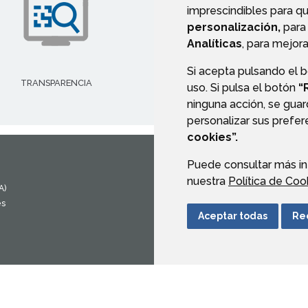
imprescindibles para q
personalización,
para 
Analíticas
, para mejora
Si acepta pulsando el 
TRANSPARENCIA
AYUDAS Y SUBVENCIONE
uso. Si pulsa el botón
“
ninguna acción, se guar
personalizar sus prefe
cookies”.
Puede consultar más in
CONTACTO
MAPA WEB
nuestra
Política de Coo
A)
es
Aceptar todas
Re