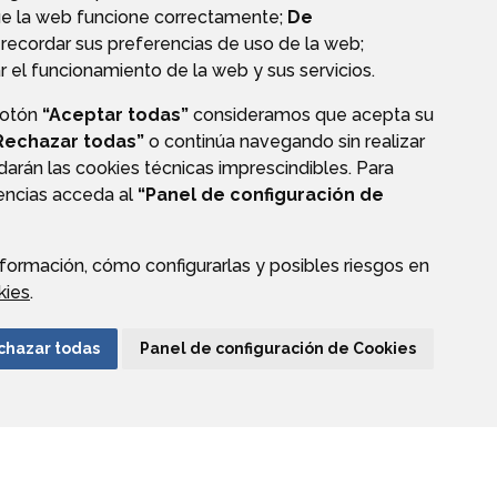
ue la web funcione correctamente;
De
recordar sus preferencias de uso de la web;
r el funcionamiento de la web y sus servicios.
botón
“Aceptar todas”
consideramos que acepta su
S
PERFIL DEL CONTRATANTE
Rechazar todas”
o continúa navegando sin realizar
darán las cookies técnicas imprescindibles. Para
rencias acceda al
“Panel de configuración de
formación, cómo configurarlas y posibles riesgos en
AVISO LEGAL
PROTECCIÓN DE DATOS
ACCESIBILIDAD
kies
.
ENLACE EXTERNO A
chazar todas
Panel de configuración de Cookies