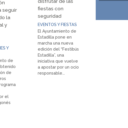
disfrutar de las
ón
DEPORTIVAS
fiestas con
a seguir
seguridad
do la
al y
EVENTOS Y FIESTAS
El Ayuntamiento de
Estadilla pone en
marcha una nueva
ES Y
edición del “Festibús
Estadilla”, una
ento de
iniciativa que vuelve
 obtenido
a apostar por un ocio
ión de
responsable...
ros
Programa
or el
agonés