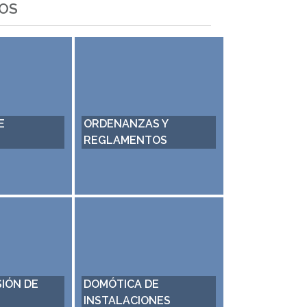
OS
CERTIFICADO DIGITAL
SELLO ARAGÓN
FNMT
CIRCULAR
El Ayuntamiento de
El Ayuntamiento de
Estadilla amplia los servicios
Estadilla gana el sello
que presta al ciudadano
Aragón Circular.
incorporando la gestión de
¡Enhorabuena Estadilla!
la acreditación de identidad
para los certificados de la
FMNT.
SELLO RSA
TALLER EXPERIENC
El Ayuntamiento de
DE EMPLEO Y