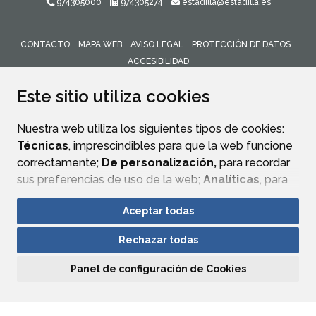
974305000
974305274
estadilla@estadilla.es
CONTACTO
MAPA WEB
AVISO LEGAL
PROTECCIÓN DE DATOS
ACCESIBILIDAD
ENLACE 
Este sitio utiliza cookies
Nuestra web utiliza los siguientes tipos de cookies:
Técnicas
, imprescindibles para que la web funcione
correctamente;
De personalización,
para recordar
sus preferencias de uso de la web;
Analíticas
, para
mejorar el funcionamiento de la web y sus servicios.
Aceptar todas
Si acepta pulsando el botón
“Aceptar todas”
Rechazar todas
consideramos que acepta su uso. Si pulsa el botón
“Rechazar todas”
o continúa navegando sin realizar
Panel de configuración de Cookies
ninguna acción, se guardarán las cookies técnicas
imprescindibles. Para personalizar sus preferencias
acceda al
“Panel de configuración de cookies”.