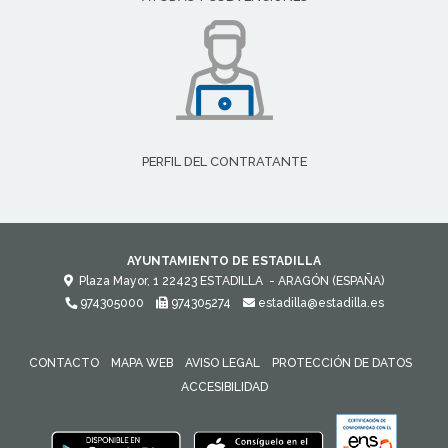
PERFIL DEL CONTRATANTE
AYUNTAMIENTO DE ESTADILLA
Plaza Mayor, 1
22423
ESTADILLA
- ARAGÓN
(ESPAÑA)
974305000
974305274
estadilla@estadilla.es
CONTACTO
MAPA WEB
AVISO LEGAL
PROTECCIÓN DE DATOS
ACCESIBILIDAD
ENLACE 