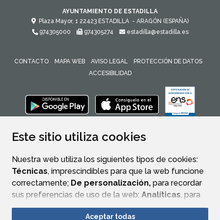
AYUNTAMIENTO DE ESTADILLA
Plaza Mayor, 1
22423
ESTADILLA
- ARAGÓN
(ESPAÑA)
974305000
974305274
estadilla@estadilla.es
CONTACTO
MAPA WEB
AVISO LEGAL
PROTECCIÓN DE DATOS
ACCESIBILIDAD
ENLACE 
Este sitio utiliza cookies
Nuestra web utiliza los siguientes tipos de cookies:
Técnicas
, imprescindibles para que la web funcione
correctamente;
De personalización,
para recordar
sus preferencias de uso de la web;
Analíticas
, para
mejorar el funcionamiento de la web y sus servicios.
Aceptar todas