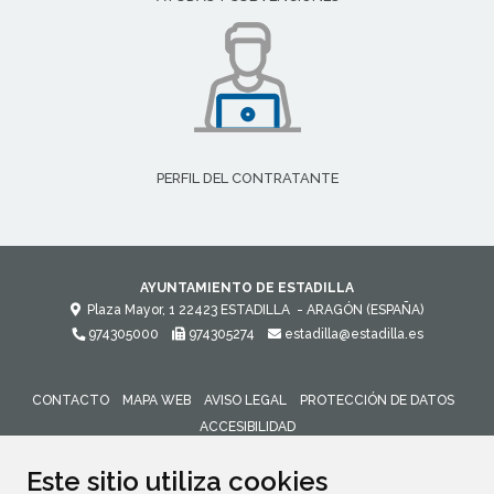
PERFIL DEL CONTRATANTE
AYUNTAMIENTO DE ESTADILLA
Plaza Mayor, 1
22423
ESTADILLA
- ARAGÓN
(ESPAÑA)
974305000
974305274
estadilla@estadilla.es
CONTACTO
MAPA WEB
AVISO LEGAL
PROTECCIÓN DE DATOS
ACCESIBILIDAD
ENLACE 
Este sitio utiliza cookies