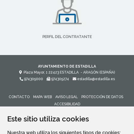
PERFIL DEL CONTRATANTE
AYUNTAMIENTO DE ESTADILLA
Plaza Mayor, 1
22423
ESTADILLA
- ARAGÓN
(ESPAÑA)
974305000
974305274
estadilla@estadilla.es
CONTACTO
MAPA WEB
AVISO LEGAL
PROTECCIÓN DE DATOS
ACCESIBILIDAD
ENLACE 
Este sitio utiliza cookies
Nuestra web utiliza los siguientes tipos de cookies: