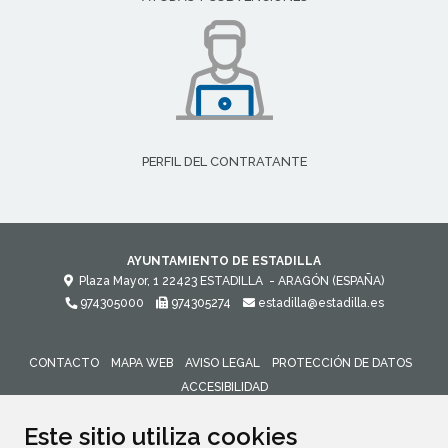
PERFIL DEL CONTRATANTE
AYUNTAMIENTO DE ESTADILLA
Plaza Mayor, 1
22423
ESTADILLA
- ARAGÓN
(ESPAÑA)
974305000
974305274
estadilla@estadilla.es
CONTACTO
MAPA WEB
AVISO LEGAL
PROTECCIÓN DE DATOS
ACCESIBILIDAD
ENLACE 
Este sitio utiliza cookies