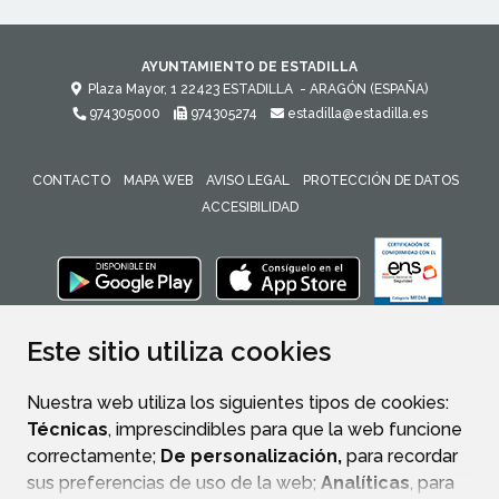
AYUNTAMIENTO DE ESTADILLA
Plaza Mayor, 1
22423
ESTADILLA
- ARAGÓN
(ESPAÑA)
974305000
974305274
estadilla@estadilla.es
CONTACTO
MAPA WEB
AVISO LEGAL
PROTECCIÓN DE DATOS
ACCESIBILIDAD
ENLACE 
Este sitio utiliza cookies
Nuestra web utiliza los siguientes tipos de cookies:
Técnicas
, imprescindibles para que la web funcione
correctamente;
De personalización,
para recordar
sus preferencias de uso de la web;
Analíticas
, para