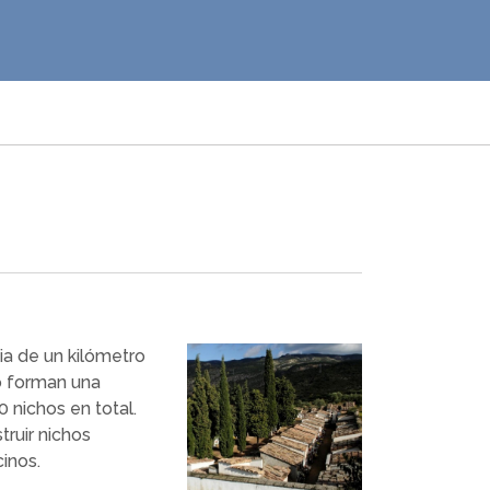
ia de un kilómetro
lo forman una
 nichos en total.
truir nichos
inos.