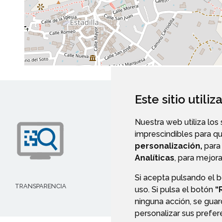
Este sitio utili
Nuestra web utiliza los
imprescindibles para q
personalización,
para 
Analíticas
, para mejora
Si acepta pulsando el 
TRANSPARENCIA
AYUDAS Y SUBVENCIONE
uso. Si pulsa el botón
“
ninguna acción, se guar
personalizar sus prefe