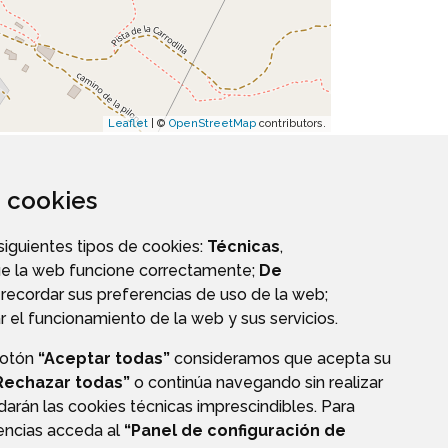
Leaflet
| ©
OpenStreetMap
contributors.
za cookies
 siguientes tipos de cookies:
Técnicas
,
ue la web funcione correctamente;
De
recordar sus preferencias de uso de la web;
r el funcionamiento de la web y sus servicios.
botón
“Aceptar todas”
consideramos que acepta su
S
PERFIL DEL CONTRATANTE
Rechazar todas”
o continúa navegando sin realizar
darán las cookies técnicas imprescindibles. Para
rencias acceda al
“Panel de configuración de