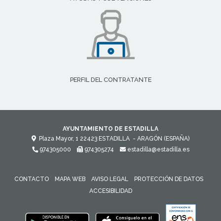
PERFIL DEL CONTRATANTE
AYUNTAMIENTO DE ESTADILLA
Plaza Mayor, 1
22423
ESTADILLA
- ARAGÓN
(ESPAÑA)
974305000
974305274
estadilla@estadilla.es
CONTACTO
MAPA WEB
AVISO LEGAL
PROTECCIÓN DE DATOS
ACCESIBILIDAD
ENLACE 