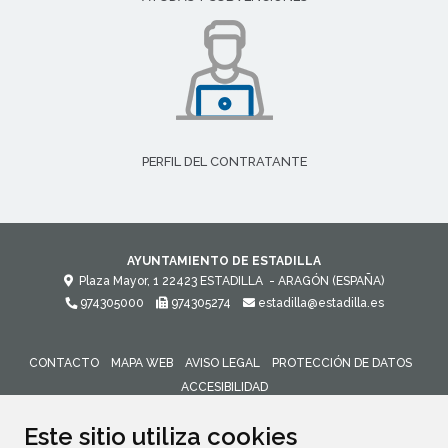
PERFIL DEL CONTRATANTE
AYUNTAMIENTO DE ESTADILLA
Plaza Mayor, 1
22423
ESTADILLA
- ARAGÓN
(ESPAÑA)
974305000
974305274
estadilla@estadilla.es
CONTACTO
MAPA WEB
AVISO LEGAL
PROTECCIÓN DE DATOS
ACCESIBILIDAD
ENLACE 
Este sitio utiliza cookies