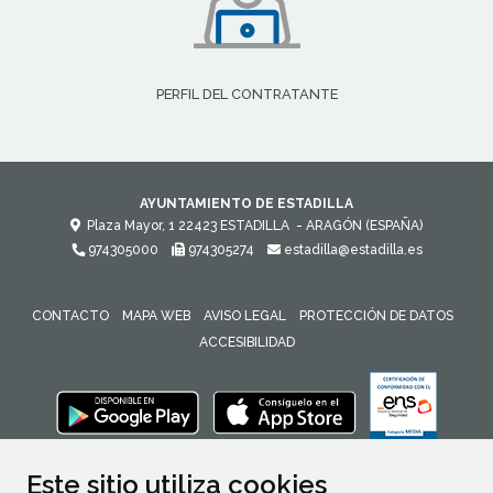
PERFIL DEL CONTRATANTE
AYUNTAMIENTO DE ESTADILLA
Plaza Mayor, 1
22423
ESTADILLA
- ARAGÓN
(ESPAÑA)
974305000
974305274
estadilla@estadilla.es
CONTACTO
MAPA WEB
AVISO LEGAL
PROTECCIÓN DE DATOS
ACCESIBILIDAD
ENLACE 
Este sitio utiliza cookies