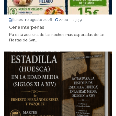
lunes, 10 agosto 2026
22:00
-
23:59
Cena Interpeñas
¡Ya está aquí una de las noches más esperadas de las
Fiestas de San...