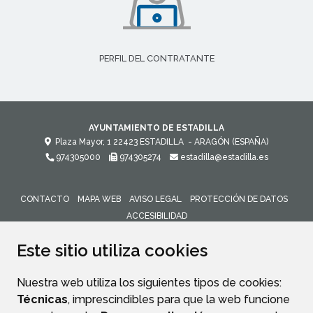
PERFIL DEL CONTRATANTE
AYUNTAMIENTO DE ESTADILLA
Plaza Mayor, 1
22423
ESTADILLA
- ARAGÓN
(ESPAÑA)
974305000
974305274
estadilla@estadilla.es
CONTACTO
MAPA WEB
AVISO LEGAL
PROTECCIÓN DE DATOS
ACCESIBILIDAD
ENLACE 
Este sitio utiliza cookies
Nuestra web utiliza los siguientes tipos de cookies:
Técnicas
, imprescindibles para que la web funcione