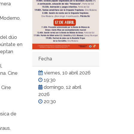
imera
 Moderno.
 del dúo
apúntate en
ceptan
Fecha
l.
viernes, 10 abril 2026
na. Cine
19:30
domingo, 12 abril
 Cine
2026
20:30
sica de
raus.