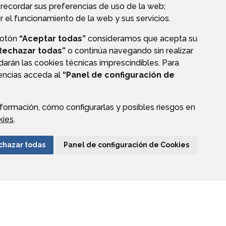
recordar sus preferencias de uso de la web;
r el funcionamiento de la web y sus servicios.
botón
“Aceptar todas”
consideramos que acepta su
S
PERFIL DEL CONTRATANTE
Rechazar todas”
o continúa navegando sin realizar
darán las cookies técnicas imprescindibles. Para
rencias acceda al
“Panel de configuración de
formación, cómo configurarlas y posibles riesgos en
AVISO LEGAL
PROTECCIÓN DE DATOS
ACCESIBILIDAD
kies
.
ENLACE EXTERNO A
chazar todas
Panel de configuración de Cookies