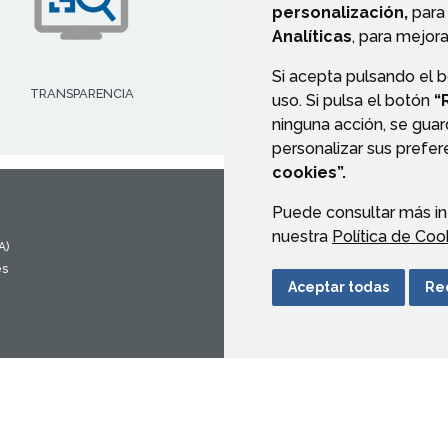
personalización,
para 
Analíticas
, para mejora
Si acepta pulsando el 
TRANSPARENCIA
AYUDAS Y SUBVENCIONE
uso. Si pulsa el botón
“
ninguna acción, se guar
personalizar sus prefe
cookies”.
Puede consultar más in
CONTACTO
MAPA WEB
nuestra
Política de Coo
A)
es
Aceptar todas
Re