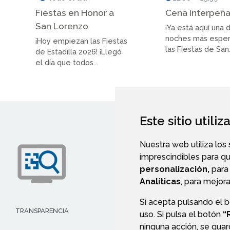
Fiestas en Honor a
Cena Interpeñ
San Lorenzo
¡Ya está aquí una 
noches más espe
¡Hoy empiezan las Fiestas
las Fiestas de San.
de Estadilla 2026! ¡Llegó
el día que todos...
Este sitio utili
Nuestra web utiliza los
imprescindibles para q
personalización,
para 
Analíticas
, para mejora
Si acepta pulsando el 
TRANSPARENCIA
AYUDAS Y SUBVENCIONE
uso. Si pulsa el botón
“
ninguna acción, se guar