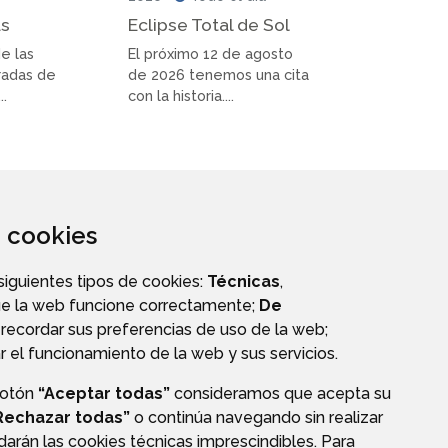
as
Eclipse Total de Sol
de las
El próximo 12 de agosto
radas de
de 2026 tenemos una cita
..
con la historia....
za cookies
 siguientes tipos de cookies:
Técnicas
,
ue la web funcione correctamente;
De
recordar sus preferencias de uso de la web;
r el funcionamiento de la web y sus servicios.
botón
“Aceptar todas”
consideramos que acepta su
S
PERFIL DEL CONTRATANTE
Rechazar todas”
o continúa navegando sin realizar
darán las cookies técnicas imprescindibles. Para