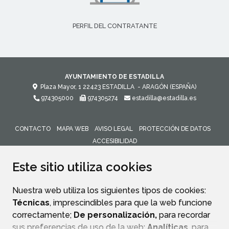
PERFIL DEL CONTRATANTE
AYUNTAMIENTO DE ESTADILLA
Plaza Mayor, 1
22423
ESTADILLA
- ARAGÓN
(ESPAÑA)
974305000
974305274
estadilla@estadilla.es
CONTACTO
MAPA WEB
AVISO LEGAL
PROTECCIÓN DE DATOS
ACCESIBILIDAD
ENLACE 
Este sitio utiliza cookies
Nuestra web utiliza los siguientes tipos de cookies:
Técnicas
, imprescindibles para que la web funcione
correctamente;
De personalización,
para recordar
sus preferencias de uso de la web;
Analíticas
, para