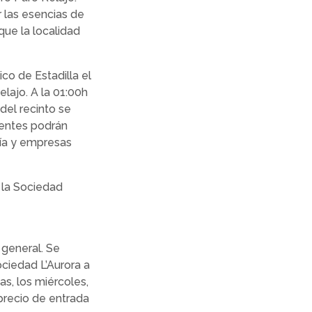
 las esencias de
que la localidad
ico de Estadilla el
elajo. A la 01:00h
del recinto se
tentes podrán
ría y empresas
 la Sociedad
 general. Se
ociedad L’Aurora a
nas, los miércoles,
 precio de entrada