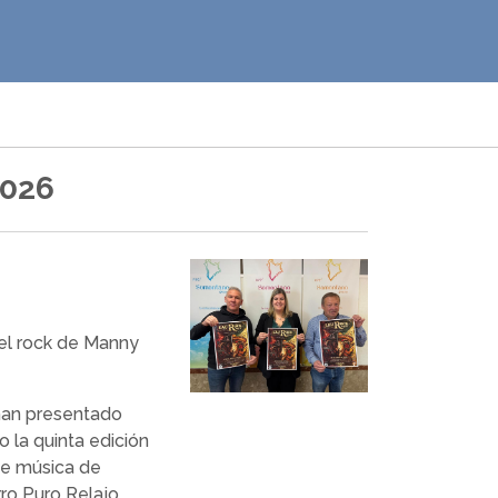
2026
 el rock de Manny
 han presentado
la quinta edición
 de música de
ro Puro Relajo.