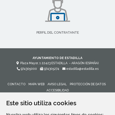
PERFIL DEL CONTRATANTE
AYUNTAMIENTO DE ESTADILLA
Plaza Mayor, 1
22423
ESTADILLA
- ARAGÓN
(ESPAÑA)
974305000
974305274
estadilla@estadilla.es
CONTACTO
MAPA WEB
AVISO LEGAL
PROTECCIÓN DE DATOS
ACCESIBILIDAD
ENLACE 
Este sitio utiliza cookies
Nuestra web utiliza los siguientes tipos de cookies: