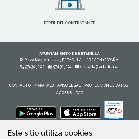
PERFIL DEL CONTRATANTE
AYUNTAMIENTO DE ESTADILLA
Plaza Mayor, 1
22423
ESTADILLA
- ARAGÓN
(ESPAÑA)
974305000
974305274
estadilla@estadilla.es
CONTACTO
MAPA WEB
AVISO LEGAL
PROTECCIÓN DE DATOS
ACCESIBILIDAD
ENLACE 
Este sitio utiliza cookies