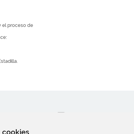
y el proceso de
ace:
tadilla.
za cookies