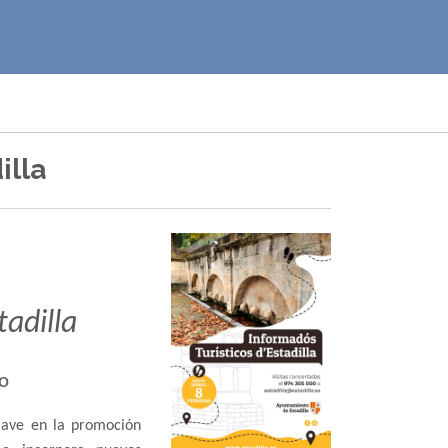
illa
tadilla
io
clave en la promoción