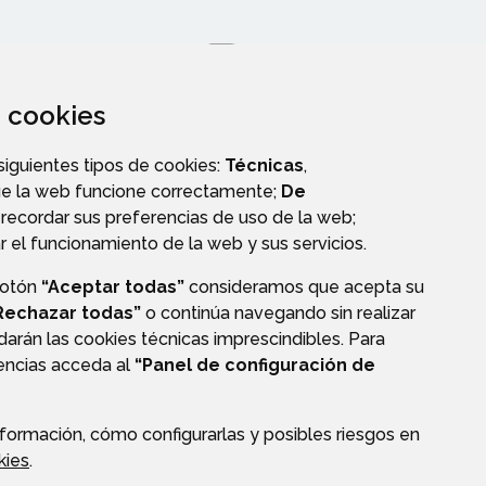
za cookies
 siguientes tipos de cookies:
Técnicas
,
ue la web funcione correctamente;
De
S
PERFIL DEL CONTRATANTE
recordar sus preferencias de uso de la web;
r el funcionamiento de la web y sus servicios.
botón
“Aceptar todas”
consideramos que acepta su
Rechazar todas”
o continúa navegando sin realizar
darán las cookies técnicas imprescindibles. Para
AVISO LEGAL
PROTECCIÓN DE DATOS
ACCESIBILIDAD
rencias acceda al
“Panel de configuración de
ENLACE EXTERNO A
formación, cómo configurarlas y posibles riesgos en
kies
.