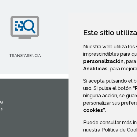
Este sitio utili
Nuestra web utiliza los
imprescindibles para q
TRANSPARENCIA
AYUDAS Y SUBVENCIONE
personalización,
para 
Analíticas
, para mejora
Si acepta pulsando el 
uso. Si pulsa el botón
“
ninguna acción, se guar
CONTACTO
MAPA WEB
personalizar sus prefe
A)
es
cookies”.
Puede consultar más in
nuestra
Política de Coo