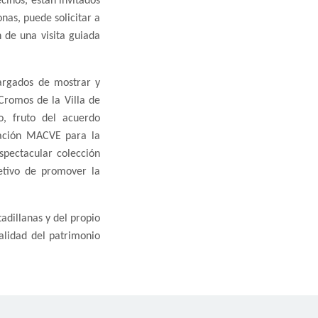
cinos, están invitados
nas, puede solicitar a
n de una visita guiada
argados de mostrar y
 Cromos de la Villa de
o, fruto del acuerdo
iación MACVE para la
spectacular colección
etivo de promover la
tadillanas y del propio
alidad del patrimonio