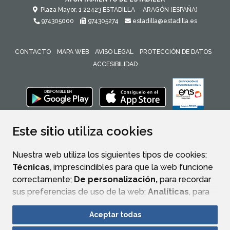
Plaza Mayor, 1
22423
ESTADILLA
- ARAGÓN
(ESPAÑA)
974305000
974305274
estadilla@estadilla.es
CONTACTO
MAPA WEB
AVISO LEGAL
PROTECCIÓN DE DATOS
ACCESIBILIDAD
ENLACE 
Este sitio utiliza cookies
Nuestra web utiliza los siguientes tipos de cookies:
Técnicas
, imprescindibles para que la web funcione
correctamente;
De personalización,
para recordar
sus preferencias de uso de la web;
Analíticas
, para
mejorar el funcionamiento de la web y sus servicios.
Aceptar todas
Si acepta pulsando el botón
“Aceptar todas”