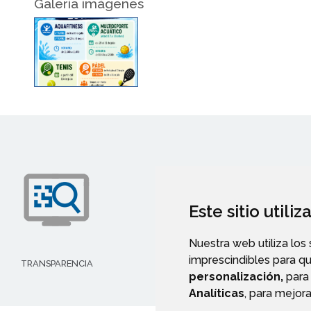
Galería imágenes
Este sitio utili
Nuestra web utiliza los
imprescindibles para q
TRANSPARENCIA
AYUDAS Y SUBVENCIONE
personalización,
para 
Analíticas
, para mejora