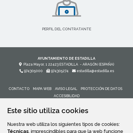
PERFIL DEL CONTRATANTE
AYUNTAMIENTO DE ESTADILLA
Plaza Mayor, 1
22423
ESTADILLA
- ARAGÓN
(ESPAÑA)
974305000
974305274
estadilla@estadilla.es
CONTACTO
MAPA WEB
AVISO LEGAL
PROTECCIÓN DE DATOS
ACCESIBILIDAD
ENLACE 
Este sitio utiliza cookies
Nuestra web utiliza los siguientes tipos de cookies:
Técnicas
, imprescindibles para que la web funcione