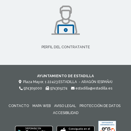
PERFIL DEL CONTRATANTE
AYUNTAMIENTO DE ESTADILLA
Plaza Mayor, 1
22423
ESTADILLA
- ARAGÓN
(ESPAÑA)
974305000
974305274
estadilla@estadilla.es
CONTACTO
MAPA WEB
AVISO LEGAL
PROTECCIÓN DE DATOS
ACCESIBILIDAD
ENLACE 