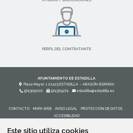
PERFIL DEL CONTRATANTE
AYUNTAMIENTO DE ESTADILLA
Plaza Mayor, 1
22423
ESTADILLA
- ARAGÓN
(ESPAÑA)
974305000
974305274
estadilla@estadilla.es
CONTACTO
MAPA WEB
AVISO LEGAL
PROTECCIÓN DE DATOS
ACCESIBILIDAD
ENLACE 
Este sitio utiliza cookies