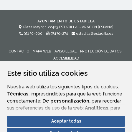
AYUNTAMIENTO DE ESTADILLA
Plaza Mayor, 1
22423
ESTADILLA
- ARAGÓN
(ESPAÑA)
974305000
974305274
estadilla@estadilla.es
CONTACTO
MAPA WEB
AVISO LEGAL
PROTECCIÓN DE DATOS
ACCESIBILIDAD
ENLACE 
Este sitio utiliza cookies
Nuestra web utiliza los siguientes tipos de cookies:
Técnicas
, imprescindibles para que la web funcione
correctamente;
De personalización,
para recordar
sus preferencias de uso de la web;
Analíticas
, para
mejorar el funcionamiento de la web y sus servicios.
Aceptar todas
Si acepta pulsando el botón
“Aceptar todas”